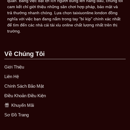
quan. Bằng việc đặt lợi ích người dùng lên hàng đầu, chúng tôi
cam kết chỉ giới thiệu những sân chơi hợp pháp, bảo mật và
trả thưởng nhanh chóng. Lựa chọn taixiuonline.london đồng
nghĩa với việc bạn đang nắm trong tay "bí kíp" chính xác nhất
để tìm đến các nhà cái tài xỉu online chất lượng nhất trên thị
trường.
Về Chúng Tôi
Giới Thiệu
Liên Hệ
Chính Sách Bảo Mật
Điều Khoản Điều Kiện
Khuyến Mãi
Sơ Đồ Trang