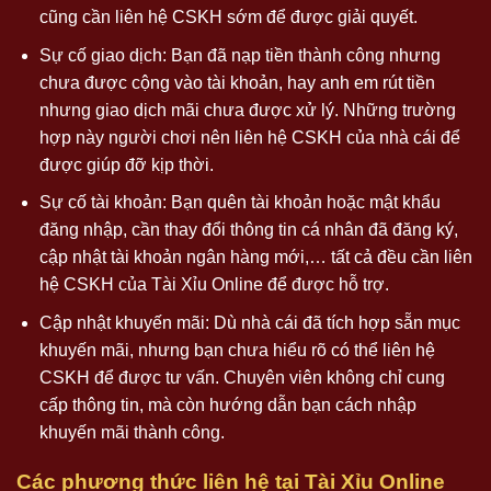
cũng cần liên hệ CSKH sớm để được giải quyết.
Sự cố giao dịch: Bạn đã nạp tiền thành công nhưng
chưa được cộng vào tài khoản, hay anh em rút tiền
nhưng giao dịch mãi chưa được xử lý. Những trường
hợp này người chơi nên liên hệ CSKH của nhà cái để
được giúp đỡ kịp thời.
Sự cố tài khoản: Bạn quên tài khoản hoặc mật khẩu
đăng nhập, cần thay đổi thông tin cá nhân đã đăng ký,
cập nhật tài khoản ngân hàng mới,… tất cả đều cần liên
hệ CSKH của Tài Xỉu Online để được hỗ trợ.
Cập nhật khuyến mãi: Dù nhà cái đã tích hợp sẵn mục
khuyến mãi, nhưng bạn chưa hiểu rõ có thể liên hệ
CSKH để được tư vấn. Chuyên viên không chỉ cung
cấp thông tin, mà còn hướng dẫn bạn cách nhập
khuyến mãi thành công.
Các phương thức liên hệ tại Tài Xỉu Online