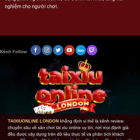
nghiệm cho người chơi.
Kênh Follow
TAIXIUONLINE LONDON
khẳng định vị thế là kênh review
chuyên sâu về sân chơi tài xỉu online uy tín, nơi mọi đánh giá
đều được xây dựng trên dữ liệu thực tế và phân tích khách