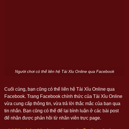
Người chơi có thể liên hệ Tài Xỉu Online qua Facebook
Cuối cùng, bạn cũng có thể liên hệ Tài Xỉu Online qua
Facebook. Trang Facebook chính thức của Tài Xỉu Online
vừa cung cấp thông tin, vừa trả lời thắc mắc của bạn qua
tin nhắn. Bạn cũng có thể để lại bình luận ở các bài post
để nhận được phản hồi từ nhân viên trực page.