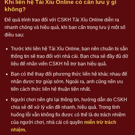
Khi liên hệ Tài Xỉu Online có cần lưu ý gì
không?
Để quá trình trao đổi với CSKH Tài Xỉu Online diễn ra
nhanh chóng và hiệu quả, khi bạn cẩn trọng lưu ý một số
điều sau:
Trước khi liên hệ Tài Xỉu Online, bạn nên chuẩn bị sẵn
thông tin sẽ trao đổi với nhà cái. Bạn chia sẻ đầy đủ dữ
liệu để nhân viên CSKH hỗ trợ bạn hiệu quả.
Bạn có thể thay đổi phương thức liên hệ khác nhau để
nhận được trợ giúp sớm. Ngoài ra, anh cũng nên ưu
tiên cách thức liên hệ thuận tiện nhất.
Người chơi nên ghi lại thông tin, hướng dẫn do CSKH
chia sẻ để xử lý vấn đề nhanh, hiệu quả. Trong tình
huống lỗi vẫn không fix được có thể là do trách nhiệm
của người chơi, nhà cái có quyền
miễn trừ trách
nhiệm
.