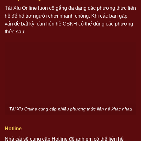
Tài Xỉu Online luôn cố gắng đa dạng các phương thức liên
hệ để hỗ trợ người chơi nhanh chóng. Khi các bạn gặp
vấn đề bất kỳ, cần liên hệ CSKH có thể dùng các phương
thức sau:
Tài Xỉu Online cung cấp nhiều phương thức liên hệ khác nhau
Hotline
Nhà cái sẽ cung cấp Hotline để anh em có thể liên hệ