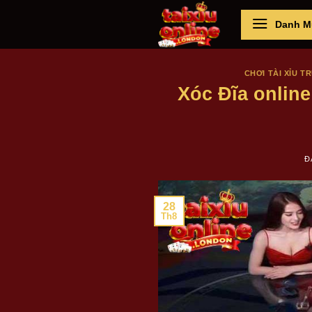
Bỏ
Danh M
qua
nội
dung
CHƠI TÀI XỈU 
Xóc Đĩa onlin
Đ
28
Th8