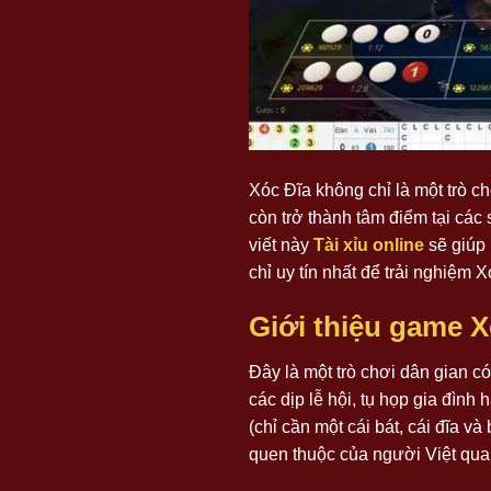
Xóc Đĩa không chỉ là một trò c
còn trở thành tâm điểm tại các 
viết này
Tài xỉu online
sẽ giúp
chỉ uy tín nhất để trải nghiệm 
Giới thiệu game X
Đây là một trò chơi dân gian c
các dịp lễ hội, tụ họp gia đình
(chỉ cần một cái bát, cái đĩa và
quen thuộc của người Việt qua 