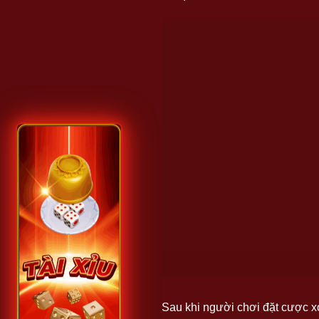
Sau khi người chơi đặt cược xo