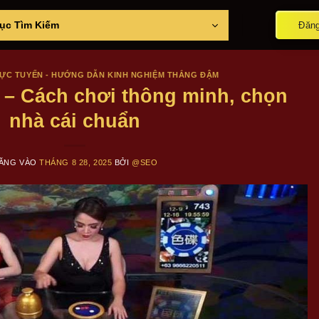
ục Tìm Kiếm
Đăn
TRỰC TUYẾN - HƯỚNG DẪN KINH NGHIỆM THẮNG ĐẬM
e – Cách chơi thông minh, chọn
nhà cái chuẩn
ĂNG VÀO
THÁNG 8 28, 2025
BỞI
@SEO