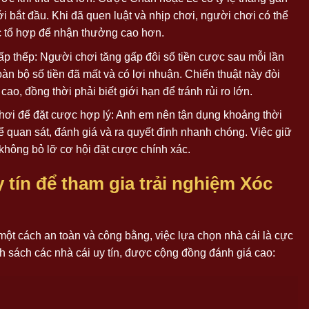
bắt đầu. Khi đã quen luật và nhịp chơi, người chơi có thể
 tổ hợp để nhận thưởng cao hơn.
p thếp: Người chơi tăng gấp đôi số tiền cược sau mỗi lần
toàn bộ số tiền đã mất và có lợi nhuận. Chiến thuật này đòi
ao, đồng thời phải biết giới hạn để tránh rủi ro lớn.
chơi để đặt cược hợp lý: Anh em nên tận dụng khoảng thời
ể quan sát, đánh giá và ra quyết định nhanh chóng. Việc giữ
không bỏ lỡ cơ hội đặt cược chính xác.
y tín để tham gia trải nghiệm Xóc
một cách an toàn và công bằng, việc lựa chọn nhà cái là cực
h sách các nhà cái uy tín, được cộng đồng đánh giá cao: