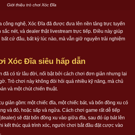
Giới thiệu trò chơi Xóc Đĩa
ủa công nghệ, Xóc Đĩa đã được đưa lên nền tảng trực tuyến
 sắc nét, và dealer thật livestream trực tiếp. Điều này giúp
bất cứ đâu, bất kỳ lúc nào, mà vẫn giữ nguyên trải nghiệm
i Xóc Đĩa siêu hấp dẫn
n đã có từ lâu đời, nổi bật bởi cách chơi đơn giản nhưng lại
gờ. Trò chơi này không đòi hỏi quá nhiều kỹ năng, mà chủ
n và một chút chiến thuật.
 giản gồm: một chiếc đĩa, một chiếc bát, và bốn đồng xu có
rắng và đỏ, hoặc sấp và ngửa. Cách chơi game rất dễ tiếp
(dealer) sẽ đặt bốn đồng xu vào giữa đĩa, sau đó úp bát lên
Khi kết thúc quá trình xóc, người chơi bắt đầu đặt cược vào
.