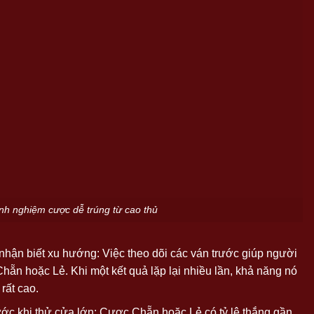
nh nghiệm cược dễ trúng từ cao thủ
 nhận biết xu hướng: Việc theo dõi các ván trước giúp người
Chẵn hoặc Lẻ. Khi một kết quả lặp lại nhiều lần, khả năng nó
 rất cao.
ước khi thử cửa lớn: Cược Chẵn hoặc Lẻ có tỷ lệ thắng gần