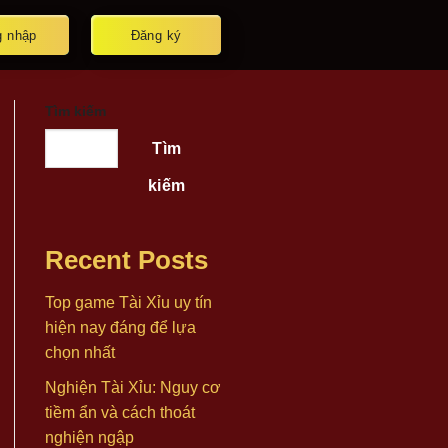
g nhập
Đăng ký
Tìm kiếm
Tìm
kiếm
Recent Posts
Top game Tài Xỉu uy tín
hiện nay đáng để lựa
chọn nhất
Nghiện Tài Xỉu: Nguy cơ
tiềm ẩn và cách thoát
nghiện ngập