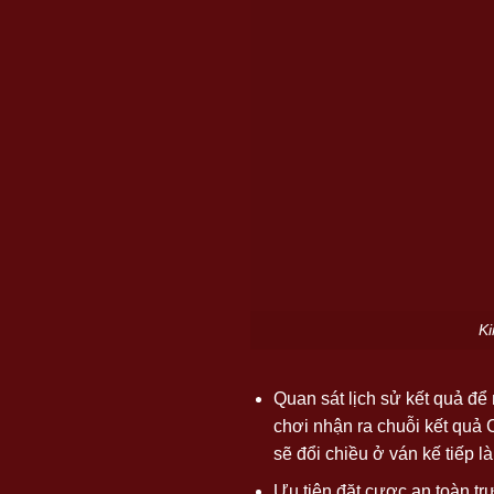
Ki
Quan sát lịch sử kết quả để
chơi nhận ra chuỗi kết quả 
sẽ đổi chiều ở ván kế tiếp là
Ưu tiên đặt cược an toàn tr