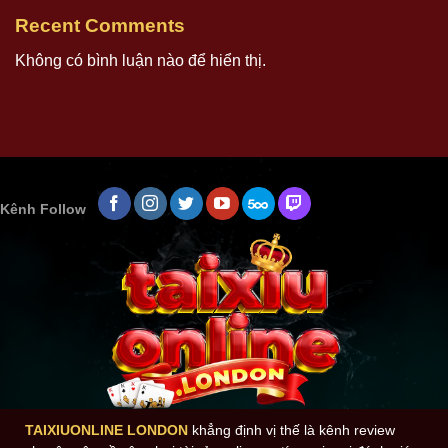
Recent Comments
Không có bình luận nào để hiển thị.
Kênh Follow
TAIXIUONLINE LONDON
khẳng định vị thế là kênh review