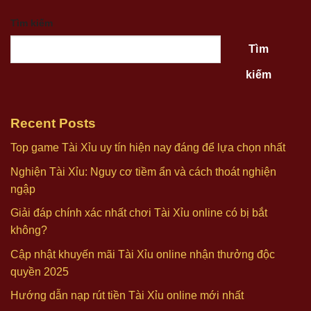
Tìm kiếm
Tìm
kiếm
Recent Posts
Top game Tài Xỉu uy tín hiện nay đáng để lựa chọn nhất
Nghiện Tài Xỉu: Nguy cơ tiềm ẩn và cách thoát nghiện
ngập
Giải đáp chính xác nhất chơi Tài Xỉu online có bị bắt
không?
Cập nhật khuyến mãi Tài Xỉu online nhận thưởng độc
quyền 2025
Hướng dẫn nạp rút tiền Tài Xỉu online mới nhất